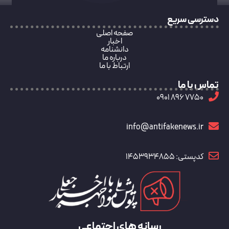
دسترسی سریع
صفحه اصلی
اخبار
دانشنامه
درباره ما
ارتباط با ما
تماس با ما
7750 896 0901
info@antifakenews.ir
کدپستی: 1453934855
رسانه های اجتماعی