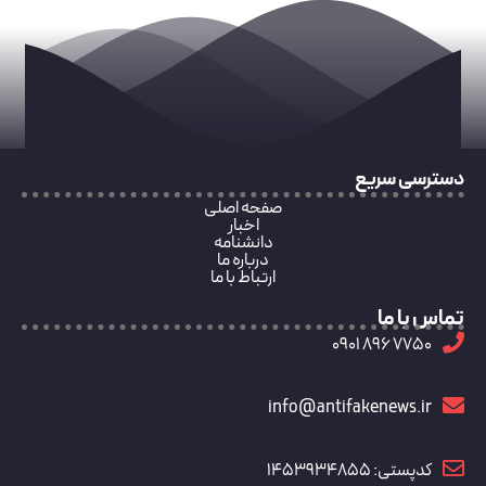
دسترسی سریع
صفحه اصلی
اخبار
دانشنامه
درباره ما
ارتباط با ما
تماس با ما
7750 896 0901
info@antifakenews.ir
کدپستی: 1453934855