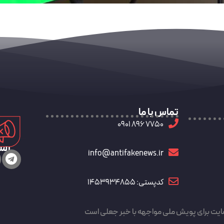
تماس با ما
7750 896 0901
رسا
info@antifakenews.ir
کدپستی: 1453934855
ایت برای پویش ملی مواجهه با خبر جعلی است