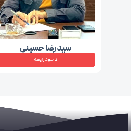
سید رضا حسینی
دانلود رزومه