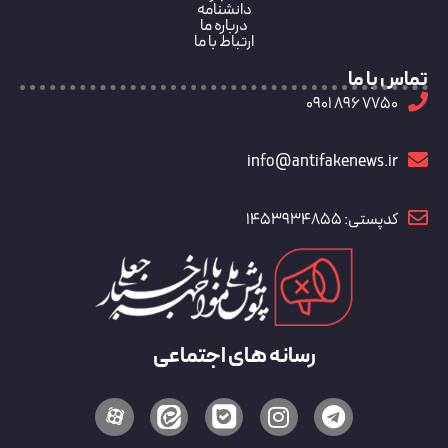
دانشنامه
درباره ما
ارتباط با ما
تماس با ما
7750 896 0901
info@antifakenews.ir
کدپستی: 1453934855
رسانه های اجتماعی