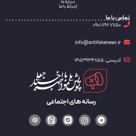
درباره ما
ارتباط با ما
تماس با ما
7750 896 0901
info@antifakenews.ir
کدپستی: 1453934855
رسانه های اجتماعی