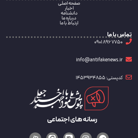
صفحه اصلی
اخبار
دانشنامه
درباره ما
ارتباط با ما
تماس با ما
7750 896 0901
info@antifakenews.ir
کدپستی: 1453934855
رسانه های اجتماعی