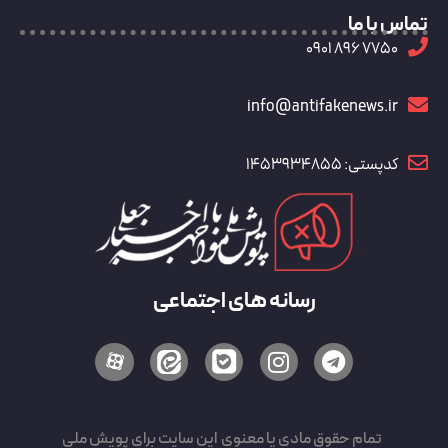
تماس با ما
7750 896 0901
info@antifakenews.ir
کدپستی: 1453934855
رسانه های اجتماعی
تمام حقوق مادی یا معنوی این سایت برای پویش ملی