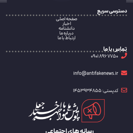
دسترسی سریع
صفحه اصلی
اخبار
دانشنامه
درباره ما
ارتباط با ما
تماس با ما
7750 896 0901
info@antifakenews.ir
کدپستی: 1453934855
رسانه های اجتماعی