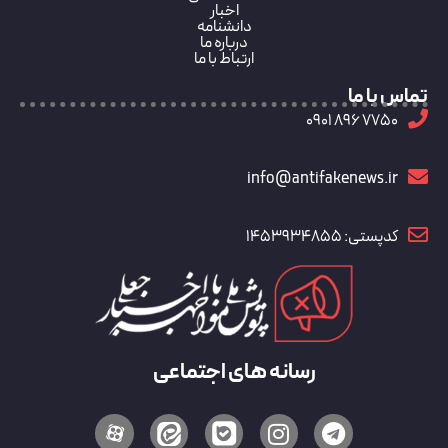
اخبار
دانشنامه
درباره ما
ارتباط با ما
تماس با ما
7750 896 0901
info@antifakenews.ir
کدپستی: 1453934855
رسانه های اجتماعی