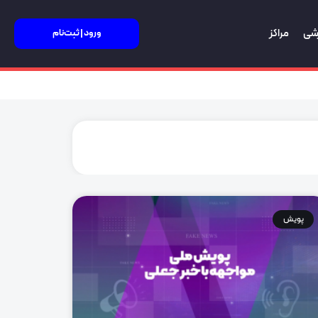
زشی
مراکز
ورود | ثبت‌نام
پویش