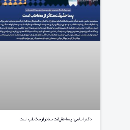
دکتر امامی: پساحقیقت متاثر از مخاطب است