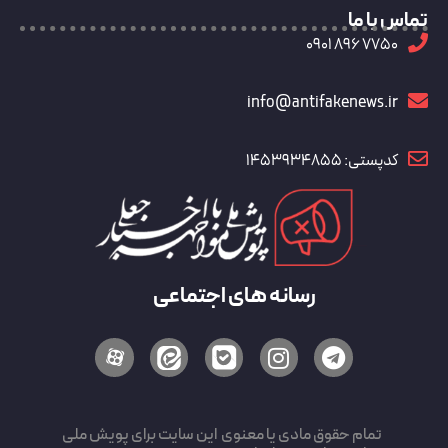
تماس با ما
7750 896 0901
info@antifakenews.ir
کدپستی: 1453934855
رسانه های اجتماعی
تمام حقوق مادی یا معنوی این سایت برای پویش ملی