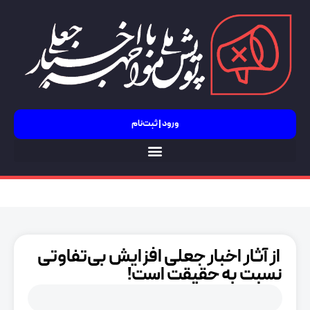
ورود | ثبت‌نام
جنگ 12 روزه
️ از آثار اخبار جعلی افزایش بی‌تفاوتی
نسبت به حقیقت است!