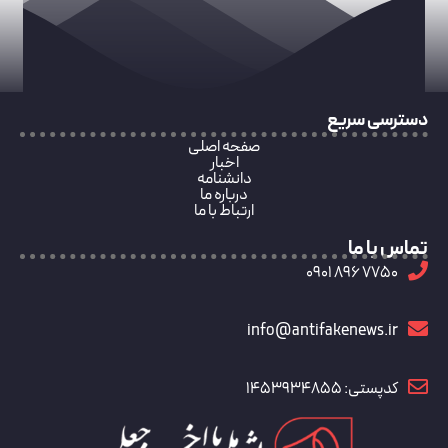
دسترسی سریع
صفحه اصلی
اخبار
دانشنامه
درباره ما
ارتباط با ما
تماس با ما
7750 896 0901
info@antifakenews.ir
کدپستی: 1453934855