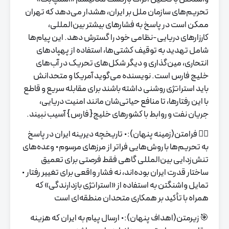
تحریم‌های سازمان ملل بر ایران، هشدار می‌دهد که تهران
ممکن است در پاسخ به فشارهای بیشتر بین‌المللی،
کارزارهای دریایی-نظامی خود را گسترش دهد. این پیام‌ها
شامل تهدید به توقیف کشتی‌ها، استفاده از پهپادهای
انتحاری، مین‌گذاری و دیگر شکل‌های تحریک در آب‌های
خلیج فارس است. نویسنده می‌گوید آمریکا و متحدانش
باید استراتژی روشنی داشته باشند برای مقابله سریع و قاطع
با این رفتارها، تا منافع حیاتی‌شان مانند امنیت دریایی،
جریان نفت و روابط با کشورهای خلیج{فارس} آسیب نبیند.
🕵️‍♂️️ فرامتن(زمینه پنهان):
• تاریخچه دیرینه ایران در پاسخ
به تحریم‌ها با روش‌هایی فراتر از مرزهای مرسوم
• وعده‌های
تنش‌زدایی بین‌المللی گاهی فقط فرصتی برای تعمیق
ساختار قدرت ایران بوده‌اند، نه فشار واقعی برای تغییر رفتار
•
تمایل واشنگتن به استفاده از «استراتژی بازدارندگی» که
همراه با تأکید بر همکاری متحدان منطقه‌ای است
🎯 زیرمتن(اهداف پنهان):
• ارسال پیام به ایران که هزینه‌