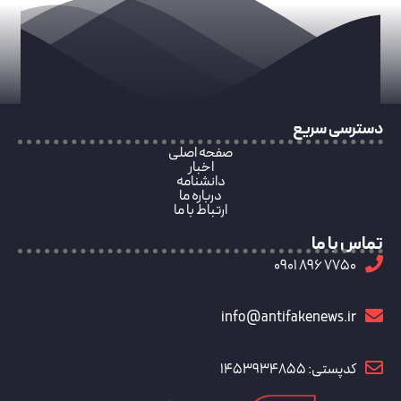
دسترسی سریع
صفحه اصلی
اخبار
دانشنامه
درباره ما
ارتباط با ما
تماس با ما
7750 896 0901
info@antifakenews.ir
کدپستی: 1453934855