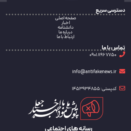
دسترسی سریع
صفحه اصلی
اخبار
دانشنامه
درباره ما
ارتباط با ما
تماس با ما
7750 896 0901
info@antifakenews.ir
کدپستی: 1453934855
رسانه های اجتماعی