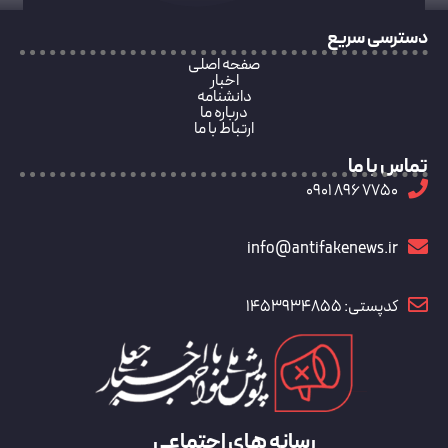
دسترسی سریع
صفحه اصلی
اخبار
دانشنامه
درباره ما
ارتباط با ما
تماس با ما
7750 896 0901
info@antifakenews.ir
کدپستی: 1453934855
رسانه های اجتماعی