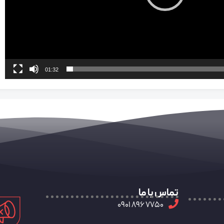
01:32
تماس با ما
7750 896 0901