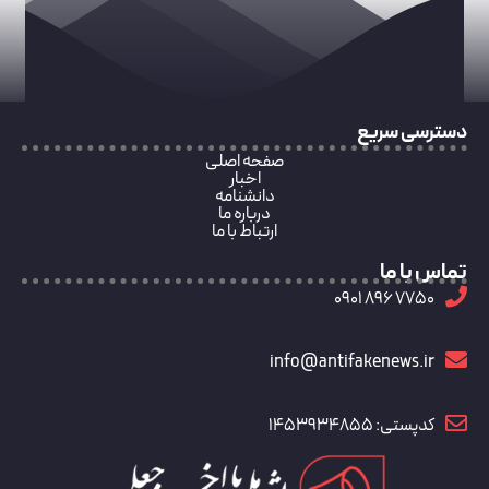
دسترسی سریع
صفحه اصلی
اخبار
دانشنامه
درباره ما
ارتباط با ما
تماس با ما
7750 896 0901
info@antifakenews.ir
کدپستی: 1453934855