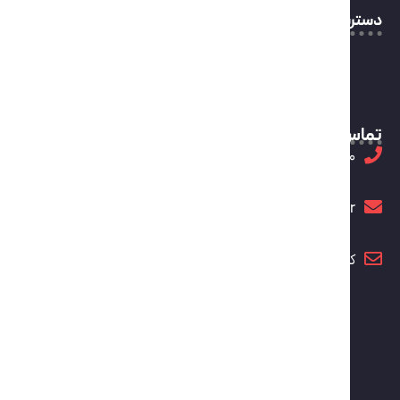
سترسی سریع
صفحه اصلی
اخبار
دانشنامه
درباره ما
ارتباط با ما
ماس با ما
7750 896 0901
info@antifakenews.ir
کدپستی: 1453934855
رسانه های اجتماعی