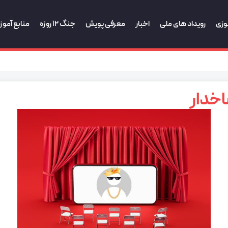
وزی
رویداد های ملی
اخبار
معرفی پویش
جنگ 12 روزه
منابع آمو
خدار