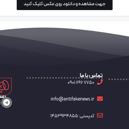
جهت مشاهده و دانلود روی عکس کلیک کنید
تماس با ما
7750 896 0901
رسا
info@antifakenews.ir
کدپستی: 1453934855