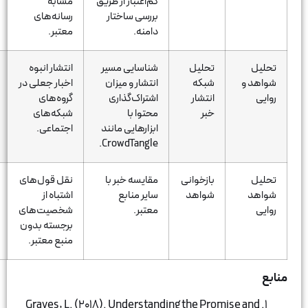
کم‌اعتبار از طریق
مشابه
برای انتشار اخبار
بررسی ساختار
رسانه‌های
سیاسی
دامنه.
معتبر.
نادرست.
تحلیل
شناسایی مسیر
انتشار انبوه
پخش گسترده
شبکه
انتشار و میزان
اخبار جعلی در
شایعه مرگ یک
انتشار
اشتراک‌گذاری
گروه‌های
هنرپیشه
خبر
محتوا با
شبکه‌های
معروف در
ابزارهایی مانند
اجتماعی.
واتساپ و
CrowdTangle.
تلگرام.
بازخوانی
مقایسه خبر با
نقل قول‌های
خبری درباره
شواهد
سایر منابع
اشتباه از
نقل قول
معتبر.
شخصیت‌های
غیرواقعی از بیل
برجسته بدون
گیتس در مورد
منبع معتبر.
واکسن کرونا.
Graves, L. (2018). Understanding the Promi