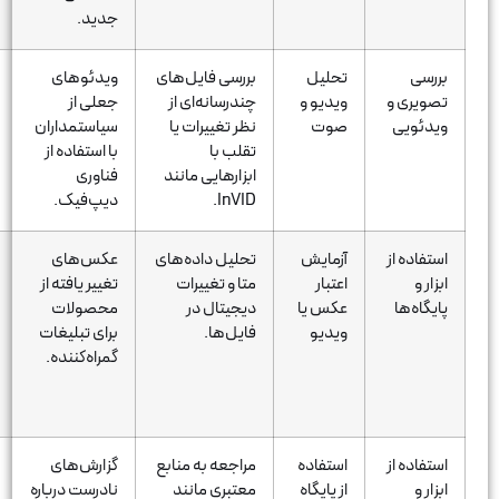
جدید.
استفاده شد.
تحلیل
بررسی فایل‌های
ویدئوهای
ویدئوی
ویدیو و
چندرسانه‌ای از
جعلی از
دیپ‌فیک از
صوت
نظر تغییرات یا
سیاستمداران
باراک اوباما که
تقلب با
با استفاده از
جملات
ابزارهایی مانند
فناوری
توهین‌آمیز به
InVID.
دیپ‌فیک.
زبان می‌آورد.
آزمایش
تحلیل داده‌های
عکس‌های
تصویر
اعتبار
متا و تغییرات
تغییر یافته از
فتوشاپ‌شده‌ای
عکس یا
دیجیتال در
محصولات
از گوشی
ویدیو
فایل‌ها.
برای تبلیغات
موبایل که
گمراه‌کننده.
مشخصات
نادرستی را تبلیغ
می‌کرد.
استفاده
مراجعه به منابع
گزارش‌های
شایعه‌ای در
از پایگاه
معتبری مانند
نادرست درباره
مورد تاثیر منفی