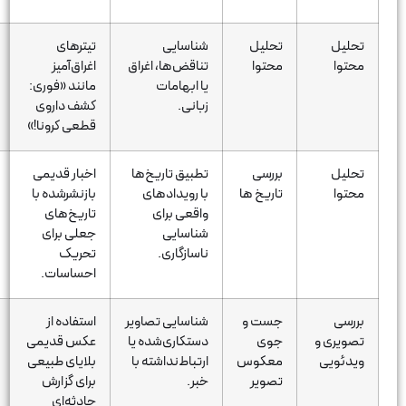
تحلیل
شناسایی
تیترهای
خبری درباره
محتوا
تناقض‌ها، اغراق
اغراق‌آمیز
‘کشف داروی
یا ابهامات
مانند «فوری:
جدید کرونا’ که
زبانی.
کشف داروی
منبع علمی
قطعی کرونا!»
نداشت.
بررسی
تطبیق تاریخ‌ها
اخبار قدیمی
بازنشر خبر
تاریخ ها
با رویدادهای
بازنشرشده با
قدیمی زلزله
واقعی برای
تاریخ‌های
کرمانشاه در
شناسایی
جعلی برای
سال‌های بعد با
ناسازگاری.
تحریک
عنوان جدید.
احساسات.
جست و
شناسایی تصاویر
استفاده از
تصویری از سیل
جوی
دستکاری‌شده یا
عکس قدیمی
هند که به
معکوس
ارتباط‌نداشته با
بلایای طبیعی
اشتباه برای
تصویر
خبر.
برای گزارش
سیل پاکستان
حادثه‌ای
در 2022