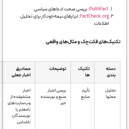
: بررسی صحت ادعاهای سیاسی.
FactChe
: ابزارهای نیمه‌خودکار برای تحلیل
ت.
کت‌چک و مثال‌های واقعی
تکنیک
توضیحات
مصادیق
مثال های
ها
اخبار جعلی
واقعی
تأیید
بررسی اعتبار
اخبار
خبر جعلی
منابع
منبع و نویسنده
منتشرشده از
درباره توزیع
خبر
وب‌سایت‌های
پول نقد توسط
نامعتبر یا
یک مقام دولتی
نویسندگان
در
ناشناس.
وب‌سایت‌های
نامعتبر.