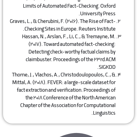
Limits of Automated Fact-Checking. 
University 
Graves, L., & Cherubini, F. (2016). The Rise o
Checking Sites in Europe. Reuters Inst
Hassan, N., Arslan, F., Li, C., & Trema
(2017). Toward automated fact-che
Detecting check-worthy factual cla
claimbuster. Proceedings of the 23
S
Thorne, J., Vlachos, A., Christodoulopoulos,
Mittal, A. (2018). FEVER: a large-scale data
fact extraction and verification. Proceedi
the 2018 Conference of the North Am
Chapter of the Association for Computa
Lingu