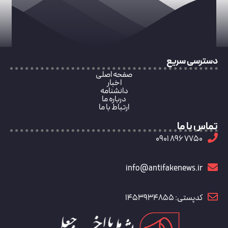
دسترسی سریع
صفحه اصلی
اخبار
دانشنامه
درباره ما
ارتباط با ما
تماس با ما
7750 896 0901
info@antifakenews.ir
کدپستی: 1453934855