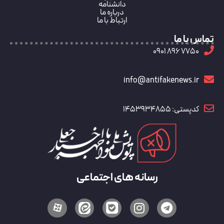
دانشنامه
درباره ما
ارتباط با ما
تماس با ما
7750 896 0901
info@antifakenews.ir
کدپستی: 1453934855
رسانه های اجتماعی