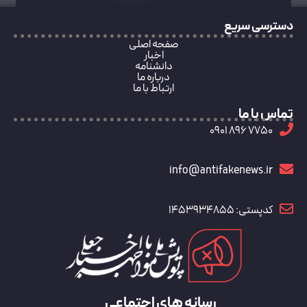
دسترسی سریع
صفحه اصلی
اخبار
دانشنامه
درباره ما
ارتباط با ما
تماس با ما
7750 896 0901
info@antifakenews.ir
کدپستی: 1453934855
رسانه های اجتماعی