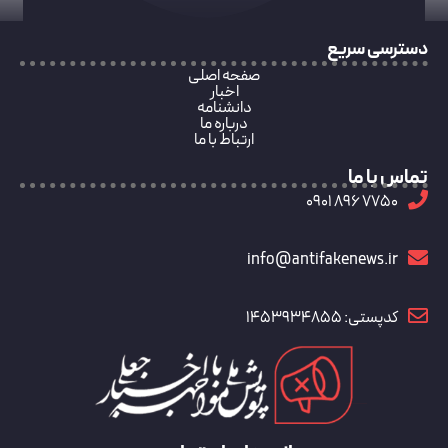
دسترسی سریع
صفحه اصلی
اخبار
دانشنامه
درباره ما
ارتباط با ما
تماس با ما
7750 896 0901
info@antifakenews.ir
کدپستی: 1453934855