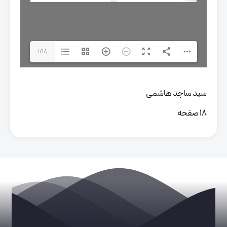
1/18
سید ساجد هاشمی
18 صفحه