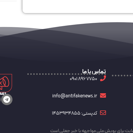
تماس با ما
7750 896 0901
رسا
info@antifakenews.ir
کدپستی: 1453934855
ایت برای پویش ملی مواجهه با خبر جعلی است