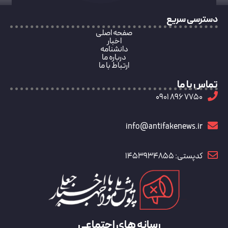
دسترسی سریع
صفحه اصلی
اخبار
دانشنامه
درباره ما
ارتباط با ما
تماس با ما
7750 896 0901
info@antifakenews.ir
کدپستی: 1453934855
رسانه های اجتماعی