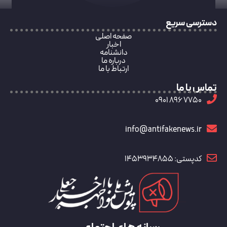
دسترسی سریع
صفحه اصلی
اخبار
دانشنامه
درباره ما
ارتباط با ما
تماس با ما
7750 896 0901
info@antifakenews.ir
کدپستی: 1453934855